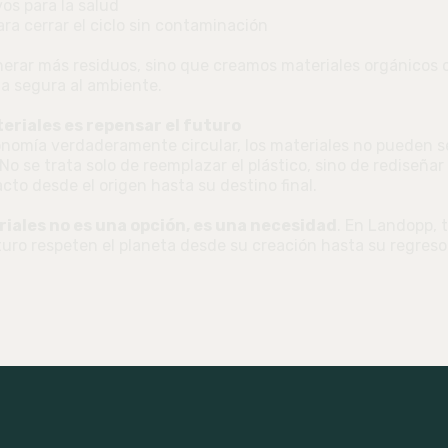
os para la salud
ra cerrar el ciclo sin contaminación
nerar más residuos, sino que creamos materiales orgánicos
a segura al ambiente.
teriales es repensar el futuro
nomía verdaderamente circular, los materiales no pueden se
 No se trata solo de reemplazar el plástico, sino de rediseña
to desde el origen hasta su destino final.
riales no es una opción, es una necesidad
. En Landopp, 
uro respeten el planeta desde su creación hasta su regreso a