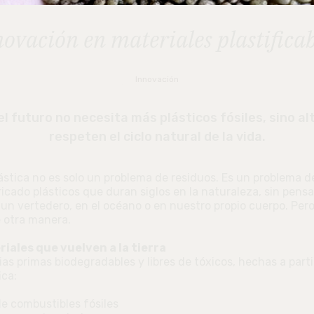
novación en materiales plastificab
Innovación
l futuro no necesita más plásticos fósiles, sino al
respeten el ciclo natural de la vida.
stica no es solo un problema de residuos. Es un problema d
cado plásticos que duran siglos en la naturaleza, sin pens
n vertedero, en el océano o en nuestro propio cuerpo. Pero
 otra manera.
iales que vuelven a la tierra
as primas biodegradables y libres de tóxicos, hechas a part
ica:
e combustibles fósiles