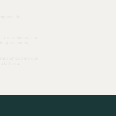
 capaces de
r un problema, sino
r lo que usamos,
trabajamos para que
 la tierra.