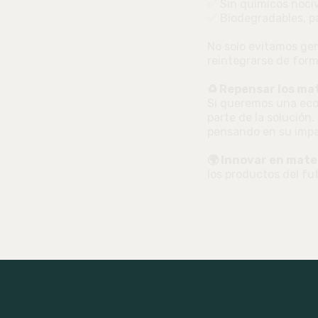
✅ Sin químicos nociv
✅ Biodegradables, pa
No solo evitamos ge
reintegrarse de form
♻️ Repensar los ma
Si queremos una eco
parte de la solución.
pensando en su impac
🌍 Innovar en mate
los productos del fut