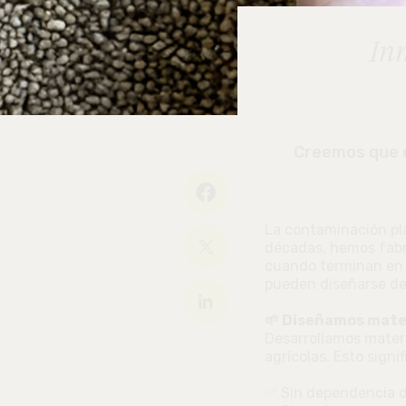
In
Creemos que e
La contaminación plá
décadas, hemos fabri
cuando terminan en u
pueden diseñarse de
🌱 Diseñamos mater
Desarrollamos materi
agrícolas. Esto signif
✅ Sin dependencia d