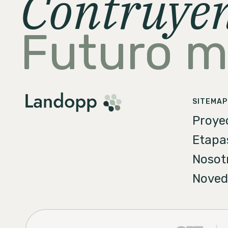
Contruye
Futuro 
SITEMAP
Proye
Etapa
Nosot
Noved