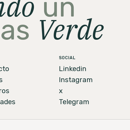
ndo
un
Verde
mas
SOCIAL
cto
Linkedin
s
Instagram
ros
x
ades
Telegram