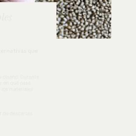
les
ternativas que
e diseño. Durante
ar en qué pasa
 los materiales
ir de descartes