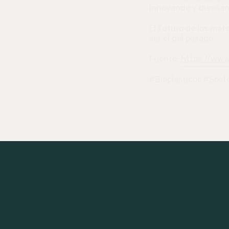
innovando y diseñand
El futuro de los mate
ser el del pasado.
Fuente:
https://www
#Bioplásticos #Sost