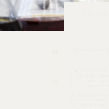
Los dist
El mercado de lo
Cada industria tiene
ha permitido desarr
hasta piezas de auto
camino hacia una pr
📦
Bioplásticos en
El sector del packag
bioplásticos juegan 