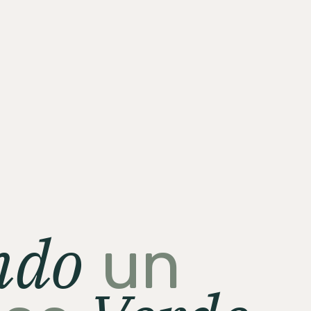
ndo
un