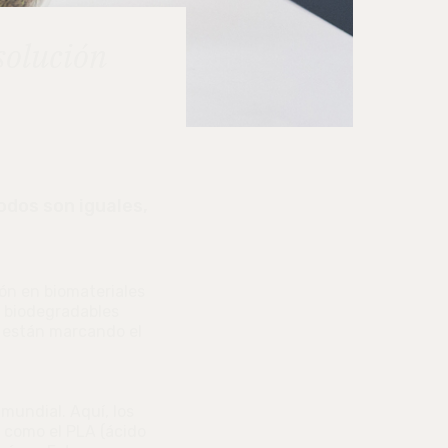
 solución
odos son iguales,
ón en biomateriales
s biodegradables
os están marcando el
mundial. Aquí, los
s como el PLA (ácido