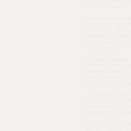
poliláctico), obtenid
materiales permiten 
🚗
Aplicaciones en 
Los bioplásticos ta
automóviles. Marcas 
el peso de los vehíc
(polihidroxialcanoat
esta industria.
🌿
Bioplásticos en 
El sector agrícola h
biodegradables, reem
suelos. También se e
contribuyendo a una
💡
Innovación y de
A pesar de sus venta
etiquetados como "bi
sigue siendo un des
Sin embargo, el avan
acelerando la adopci