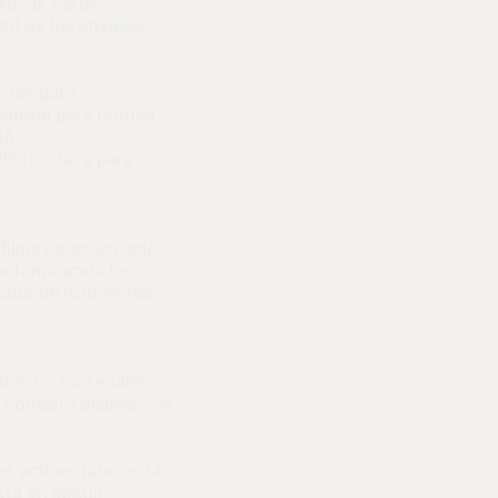
zúcar. Estos
ad de los envases.
ntes para
egetal para reducir
HA
librio clave para
 films de acolchado
contaminando los
lada de nutrientes,
dos los materiales
 correcta disposición
nes ambientales están
stá en seguir