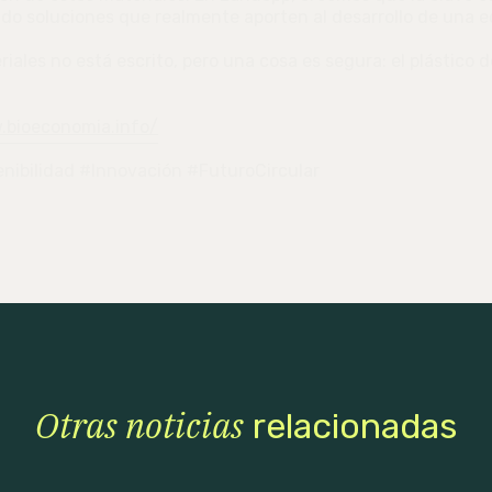
o soluciones que realmente aporten al desarrollo de una e
riales no está escrito, pero una cosa es segura: el plástico 
.bioeconomia.info/
enibilidad #Innovación #FuturoCircular
Otras noticias
relacionadas