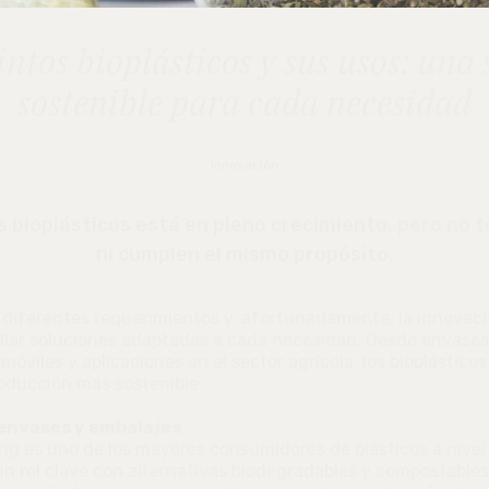
intos bioplásticos y sus usos: una
sostenible para cada necesidad
Innovación
s bioplásticos está en pleno crecimiento, pero no t
ni cumplen el mismo propósito.
 diferentes requerimientos y, afortunadamente, la innovaci
ollar soluciones adaptadas a cada necesidad. Desde envase
móviles y aplicaciones en el sector agrícola, los bioplástic
oducción más sostenible.
 envases y embalajes
ing es uno de los mayores consumidores de plásticos a nivel 
un rol clave con alternativas biodegradables y compostable