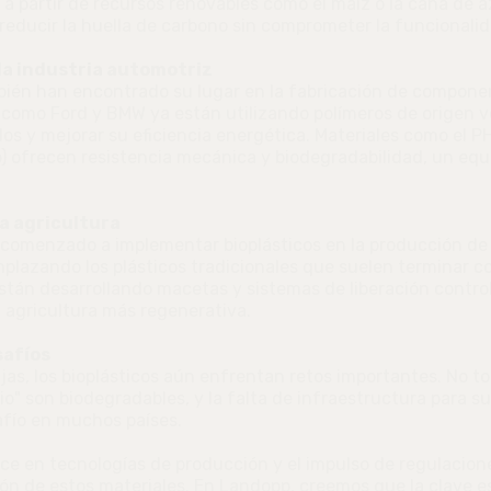
o a partir de recursos renovables como el maíz o la caña de a
reducir la huella de carbono sin comprometer la funcionalid
la industria automotriz
mbién han encontrado su lugar en la fabricación de compone
como Ford y BMW ya están utilizando polímeros de origen v
ulos y mejorar su eficiencia energética. Materiales como el P
o) ofrecen resistencia mecánica y biodegradabilidad, un equi
la agricultura
a comenzado a implementar bioplásticos en la producción de
plazando los plásticos tradicionales que suelen terminar 
stán desarrollando macetas y sistemas de liberación contro
 agricultura más regenerativa.
safíos
jas, los bioplásticos aún enfrentan retos importantes. No to
o" son biodegradables, y la falta de infraestructura para su
afío en muchos países.
ce en tecnologías de producción y el impulso de regulacio
ón de estos materiales. En Landopp, creemos que la clave e