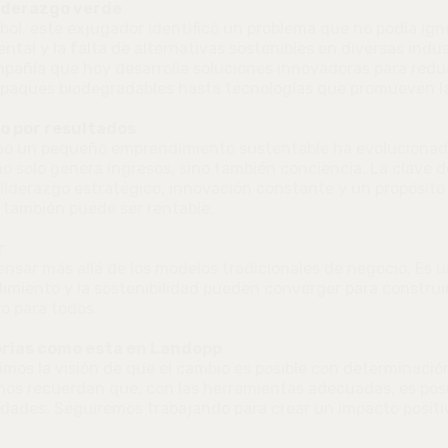
liderazgo verde
tbol, este exjugador identificó un problema que no podía igno
tal y la falta de alternativas sostenibles en diversas indus
pañía que hoy desarrolla soluciones innovadoras para reduc
paques biodegradables hasta tecnologías que promueven la
o por resultados
o un pequeño emprendimiento sustentable ha evolucionad
no solo genera ingresos, sino también conciencia. La clave d
iderazgo estratégico, innovación constante y un propósito
d también puede ser rentable.
r
pensar más allá de los modelos tradicionales de negocio. Es 
imiento y la sostenibilidad pueden converger para construi
o para todos.
orias como esta en Landopp
os la visión de que el cambio es posible con determinació
nos recuerdan que, con las herramientas adecuadas, es pos
idades. Seguiremos trabajando para crear un impacto positi