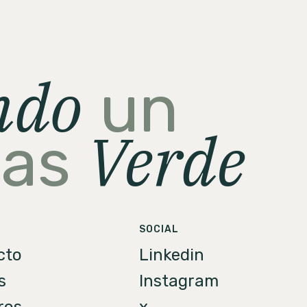
ndo
un
Verde
mas
SOCIAL
cto
Linkedin
s
Instagram