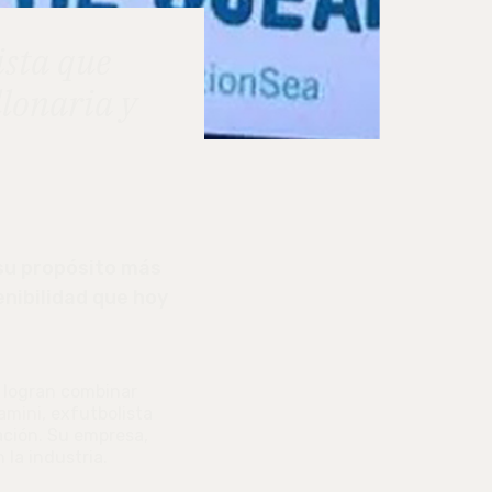
ista que
lonaria y
 su propósito más
enibilidad que hoy
s logran combinar
amini,
exfutbolista
ación. Su empresa,
la industria.