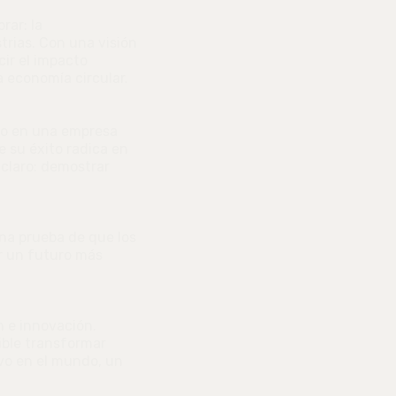
rar: la
trias. Con una visión
ir el impacto
 economía circular.
o en una empresa
e su éxito radica en
 claro: demostrar
una prueba de que los
r un futuro más
n e innovación.
ible transformar
vo en el mundo, un