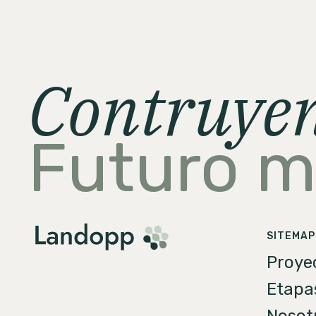
Contruye
Futuro 
SITEMAP
Proye
Etapa