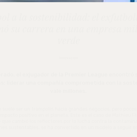
bol a la sostenibilidad: el exfutbol
mó su carrera en una empresa mil
verde
Innovación
erado, el exjugador de la Premier League encontró
as: liderar una compañía comprometida con la sost
vale millones.
 suele ser un trampolín hacia grandes negocios, pero poco
impacto positivo en el planeta. Este es el caso de
Mathieu Fl
 que cambió los reflectores por la lucha contra la contamin
es sustentables, se ha convertido en un modelo a seguir en 