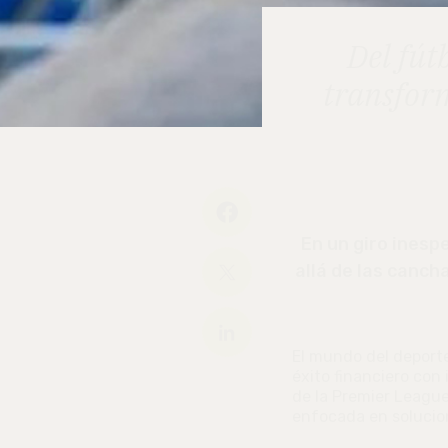
Del fút
transfor
En un giro inesp
allá de las canch
El mundo del deporte
éxito financiero con 
de la Premier League
enfocada en solucion