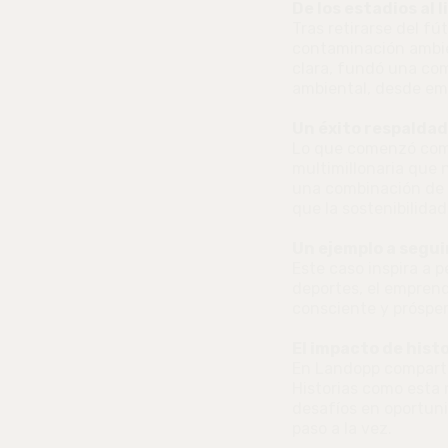
De los estadios al 
Tras retirarse del fú
contaminación ambien
clara, fundó una com
ambiental, desde em
Un éxito respaldad
Lo que comenzó com
multimillonaria que 
una combinación de l
que la sostenibilida
Un ejemplo a segui
Este caso inspira a 
deportes, el emprend
consciente y prósper
El impacto de hist
En Landopp compartim
Historias como esta 
desafíos en oportun
paso a la vez.