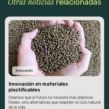
Otras noticias
relacionadas
Proyecto
Etapas
Nosotros
Innovación
Novedades
Proyecto
Innovación en materiales
plastificables
Etapas
Creemos que el futuro no necesita más plásticos
fósiles, sino alternativas que respeten el ciclo natural
de la vida.